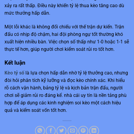
xảy ra rất thấp. Điều này khiến tỷ lệ thua kèo tăng cao dù
mức thưởng hấp dẫn.
Một lỗi khác là không đối chiếu với thế trận dự kiến. Trận
đấu có nhịp độ chậm, hai đội phòng ngự tốt thường khó
xuất hiện nhiều bàn. Việc chọn số thấp như 1-0 hoặc 1-1 sẽ
thực tế hơn, giúp người chơi kiểm soát rủi ro tốt hơn.
Kết luận
Kèo tỷ số
là lựa chọn hấp dẫn nhờ tỷ lệ thưởng cao, nhưng
đòi hỏi phân tích kỹ lưỡng và đọc kèo chính xác. Khi hiểu
rõ cách vận hành, bảng tỷ lệ và kịch bản trận đấu, người
chơi sẽ giảm rủi ro đáng kể. nhà cái uy tín là nền tảng phù
hợp để áp dụng các kinh nghiệm soi kèo một cách hiệu
quả và kiểm soát vốn tốt hơn.