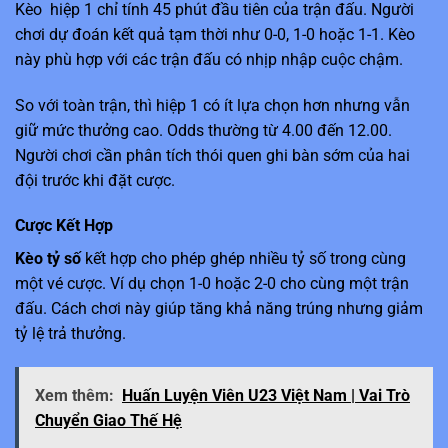
Kèo hiệp 1 chỉ tính 45 phút đầu tiên của trận đấu. Người
chơi dự đoán kết quả tạm thời như 0-0, 1-0 hoặc 1-1. Kèo
này phù hợp với các trận đấu có nhịp nhập cuộc chậm.
So với toàn trận, thì hiệp 1 có ít lựa chọn hơn nhưng vẫn
giữ mức thưởng cao. Odds thường từ 4.00 đến 12.00.
Người chơi cần phân tích thói quen ghi bàn sớm của hai
đội trước khi đặt cược.
Cược Kết Hợp
Kèo tỷ số
kết hợp cho phép ghép nhiều tỷ số trong cùng
một vé cược. Ví dụ chọn 1-0 hoặc 2-0 cho cùng một trận
đấu. Cách chơi này giúp tăng khả năng trúng nhưng giảm
tỷ lệ trả thưởng.
Xem thêm:
Huấn Luyện Viên U23 Việt Nam | Vai Trò
Chuyển Giao Thế Hệ