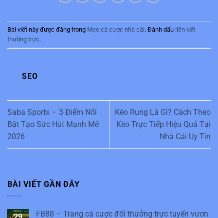
Bài viết này được đăng trong
Mẹo cá cược nhà cái
. Đánh dấu
liên kết
thường trực
.
SEO
Saba Sports – 3 Điểm Nổi
Kèo Rung Là Gì? Cách Theo
Bật Tạo Sức Hút Mạnh Mẽ
Kèo Trực Tiếp Hiệu Quả Tại
2026
Nhà Cái Uy Tín
BÀI VIẾT GẦN ĐÂY
FB88 – Trang cá cược đổi thưởng trực tuyến vươn
29