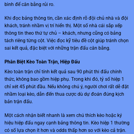
bình để cân bằng rủi ro.
Khi đọc bảng thông tin, cần xác định rõ đội chủ nhà và đội
khách, tránh nhầm vị trí hiển thị. Một số nhà cái sắp xếp
thông tin theo thứ tự chủ – khách, nhưng cũng có bảng
tách riêng từng cột. Việc đọc kỹ tiêu đề cột giúp tránh chọn
sai kết quả, đặc biệt với những trận đấu cân bằng.
Phân Biệt Kèo Toàn Trận, Hiệp Đấu
Kèo toàn trận chỉ tính kết quả sau 90 phút thi đấu chính
thức, không bao gồm hiệp phụ. Trong khi đó, tỷ số hiệp 1
chỉ xét 45 phút đầu. Nếu không chú ý, người chơi rất dễ đặt
nhầm loại kèo, dẫn đến thua cược dù dự đoán đúng kịch
bản trận đấu.
Một cách nhận biết nhanh là xem chú thích kèo hoặc ký
hiệu hiệp đấu ngay cạnh bảng thông tin. Kèo hiệp 1 thường
có số lựa chọn ít hơn và odds thấp hơn so với kèo cả trận.