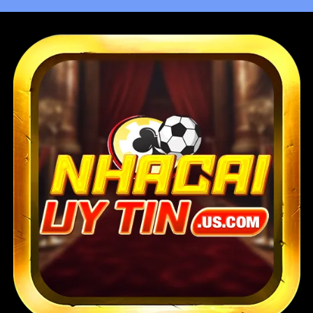
đón
thu
khủng
hút
nhất
lượng
hiện
lớn
nay
người
chơi