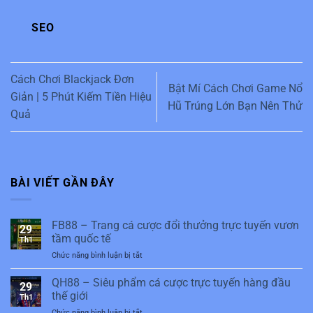
SEO
Cách Chơi Blackjack Đơn
Bật Mí Cách Chơi Game Nổ
Giản | 5 Phút Kiếm Tiền Hiệu
Hũ Trúng Lớn Bạn Nên Thử
Quả
BÀI VIẾT GẦN ĐÂY
FB88 – Trang cá cược đổi thưởng trực tuyến vươn
29
tầm quốc tế
Th1
Chức năng bình luận bị tắt
ở
FB88
–
QH88 – Siêu phẩm cá cược trực tuyến hàng đầu
29
Trang
thế giới
Th1
cá
Chức năng bình luận bị tắt
ở