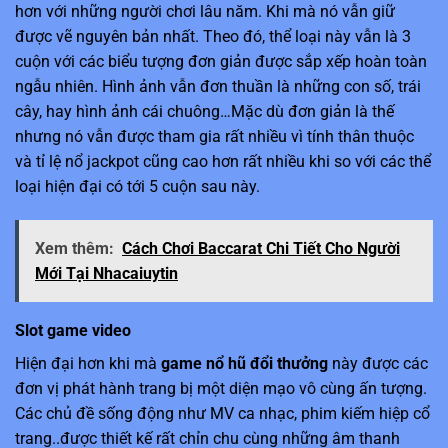
hơn với những người chơi lâu năm. Khi mà nó vẫn giữ
được vẽ nguyên bản nhất. Theo đó, thể loại này vẫn là 3
cuộn với các biểu tượng đơn giản được sắp xếp hoàn toàn
ngẫu nhiên. Hình ảnh vẫn đơn thuần là những con số, trái
cây, hay hình ảnh cái chuông…Mặc dù đơn giản là thế
nhưng nó vẫn được tham gia rất nhiều vì tính thân thuộc
và tỉ lệ nổ jackpot cũng cao hơn rất nhiều khi so với các thể
loại hiện đại có tới 5 cuộn sau này.
Xem thêm:
Cách Chơi Baccarat Chi Tiết Cho Người
Mới Tại Nhacaiuytin
Slot game video
Hiện đại hơn khi mà
game nổ hũ đổi thưởng
này được các
đơn vị phát hành trang bị một diện mạo vô cùng ấn tượng.
Các chủ đề sống động như MV ca nhạc, phim kiếm hiệp cổ
trang..được thiết kế rất chỉn chu cùng những âm thanh