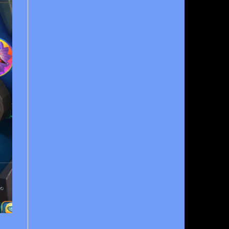
hút
hiện
lượng
nay
lớn
người
chơi