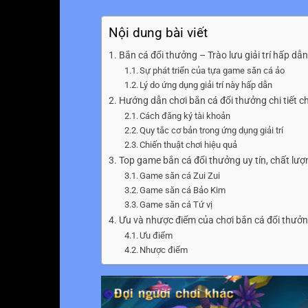
Nội dung bài viết
Bắn cá đổi thưởng – Trào lưu giải trí hấp dẫn
Sự phát triển của tựa game săn cá ảo
Lý do ứng dụng giải trí này hấp dẫn
Hướng dẫn chơi bắn cá đổi thưởng chi tiết c
Cách đăng ký tài khoản
Quy tắc cơ bản trong ứng dụng giải trí
Chiến thuật chơi hiệu quả
Top game bắn cá đổi thưởng uy tín, chất lư
Game săn cá Zui Zui
Game săn cá Bảo Kim
Game săn cá Tứ vị
Ưu và nhược điểm của chơi bắn cá đổi thưở
Ưu điểm
Nhược điểm