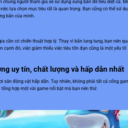
ìn chung người tham gia sẽ sử dụng súng bắn để tiêu diệt cá. M
ó việc lựa chọn mục tiêu rất là quan trọng. Bạn cũng có thể sử d
ăng bắn của mình.
ia cần có chiến thuật hợp lý. Thay vì bắn lung tung, bạn nên q
n cạnh đó, việc giảm thiểu việc tiêu tốn đạn cũng là một yếu tố
ng uy tín, chất lượng và hấp dẫn nhất
chơi săn động vật hấp dẫn. Tuy nhiên, không phải tất cả cổng ga
à tổng hợp một vài game nổi bật mà bạn nên thử.