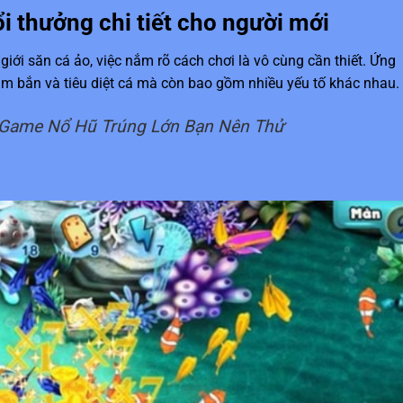
i thưởng chi tiết cho người mới
iới săn cá ảo, việc nắm rõ cách chơi là vô cùng cần thiết. Ứng
gắm bắn và tiêu diệt cá mà còn bao gồm nhiều yếu tố khác nhau.
 Game Nổ Hũ Trúng Lớn Bạn Nên Thử