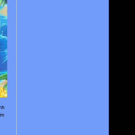
anh
ểm