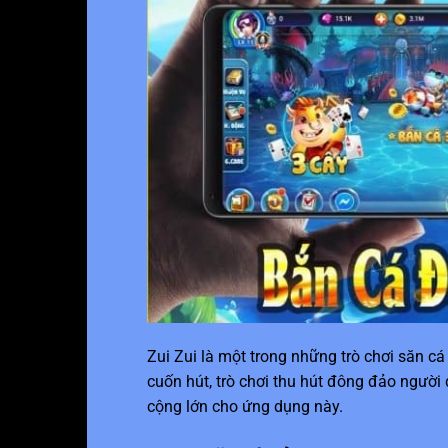
Zui Zui là một trong những trò chơi săn c
cuốn hút, trò chơi thu hút đông đảo ngườ
cộng lớn cho ứng dụng này.