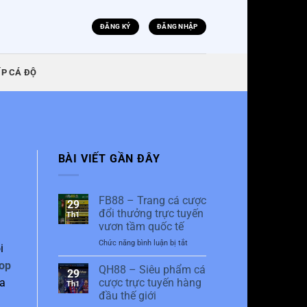
ĐĂNG KÝ
ĐĂNG NHẬP
KÍP CÁ ĐỘ
BÀI VIẾT GẦN ĐÂY
FB88 – Trang cá cược
29
đổi thưởng trực tuyến
Th1
vươn tầm quốc tế
Chức năng bình luận bị tắt
ở
i
FB88
top
–
QH88 – Siêu phẩm cá
29
Trang
ủa
cược trực tuyến hàng
Th1
cá
đầu thế giới
cược