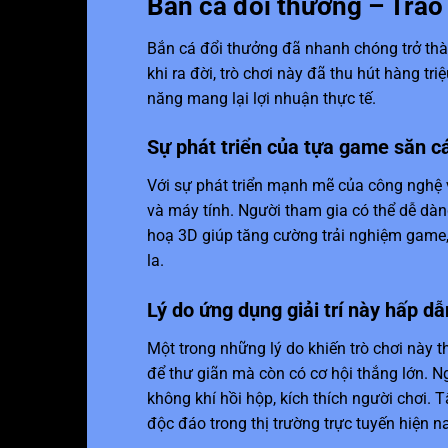
Bắn cá đổi thưởng – Trào 
Bắn cá đổi thưởng đã nhanh chóng trở thàn
khi ra đời, trò chơi này đã thu hút hàng tr
năng mang lại lợi nhuận thực tế.
Sự phát triển của tựa game săn c
Với sự phát triển mạnh mẽ của công nghệ v
và máy tính. Người tham gia có thể dễ dàng
hoạ 3D giúp tăng cường trải nghiệm game
la.
Lý do ứng dụng giải trí này hấp dẫ
Một trong những lý do khiến trò chơi này t
để thư giãn mà còn có cơ hội thắng lớn. N
không khí hồi hộp, kích thích người chơi. T
độc đáo trong thị trường trực tuyến hiện na