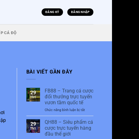
ĐĂNG KÝ
ĐĂNG NHẬP
KÍP CÁ ĐỘ
BÀI VIẾT GẦN ĐÂY
FB88 – Trang cá cược
29
đổi thưởng trực tuyến
Th1
vươn tầm quốc tế
Chức năng bình luận bị tắt
ở
hơi
FB88
hập
–
QH88 – Siêu phẩm cá
29
Trang
cược trực tuyến hàng
Th1
cá
đầu thế giới
cược