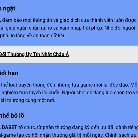
m ngặt
, đảm bảo mọi thông tin và giao dịch của thành viên luôn được
ại giúp ngăn chặn rủi ro và xâm nhập trái phép. Nhờ đó, người
hải lo lắng về an toàn dữ liệu.
Đổi Thưởng Uy Tín Nhất Châu Á
iới hạn
 thể loại truyền thống đến những tựa game mới lạ, độc đáo. Mỗ
i nghiệm trực tuyến lôi cuốn. Người chơi dễ dàng lựa chọn trò y
i trí trong cùng một nơi.
thể bỏ lỡ
c
DABET
tổ chức, từ phần thưởng đăng ký đến ưu đãi dành riên
ni-game tạo cơ hội nhận thưởng giá trị mỗi ngày. Chính sách ưu