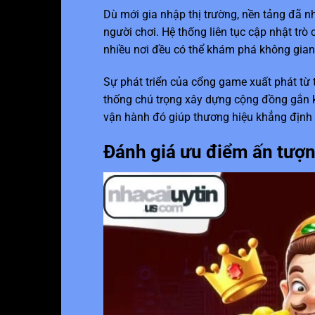
Dù mới gia nhập thị trường, nền tảng đã 
người chơi. Hệ thống liên tục cập nhật trò
nhiều nơi đều có thể khám phá không gian
Sự phát triển của cổng game xuất phát từ 
thống chú trọng xây dựng cộng đồng gắn kế
vận hành đó giúp thương hiệu khẳng định v
Đánh giá ưu điểm ấn tượ