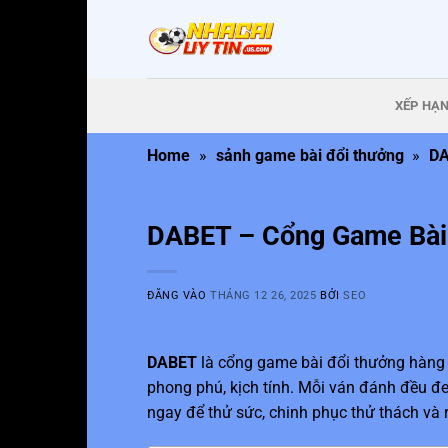
Bỏ
qua
nội
dung
XẾP HẠN
Home
»
sảnh game bài đổi thưởng
»
DA
DABET – Cổng Game Bài 
ĐĂNG VÀO
THÁNG 12 26, 2025
BỞI
SEO
DABET
là cổng game bài đổi thưởng hàng
phong phú, kịch tính. Mỗi ván đánh đều đ
ngay để thử sức, chinh phục thử thách và r