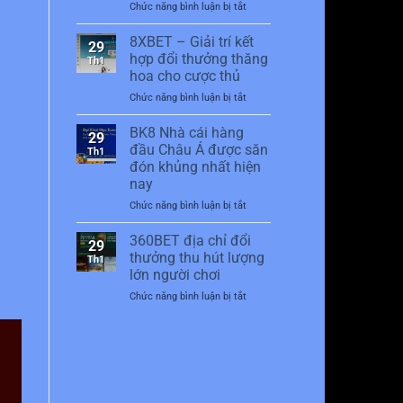
Chức năng bình luận bị tắt
ở
đổi
QH88
thưởng
–
trực
8XBET – Giải trí kết
29
Siêu
tuyến
hợp đổi thưởng thăng
Th1
phẩm
vươn
hoa cho cược thủ
cá
tầm
Chức năng bình luận bị tắt
ở
cược
quốc
8XBET
trực
tế
–
tuyến
BK8 Nhà cái hàng
29
Giải
hàng
đầu Châu Á được săn
Th1
trí
đầu
đón khủng nhất hiện
kết
thế
nay
hợp
giới
đổi
Chức năng bình luận bị tắt
ở
thưởng
BK8
thăng
Nhà
360BET địa chỉ đổi
29
hoa
cái
thưởng thu hút lượng
Th1
cho
hàng
lớn người chơi
cược
đầu
Chức năng bình luận bị tắt
thủ
ở
Châu
360BET
Á
địa
được
chỉ
săn
đổi
đón
thưởng
khủng
thu
nhất