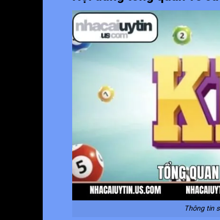
Thông tin s