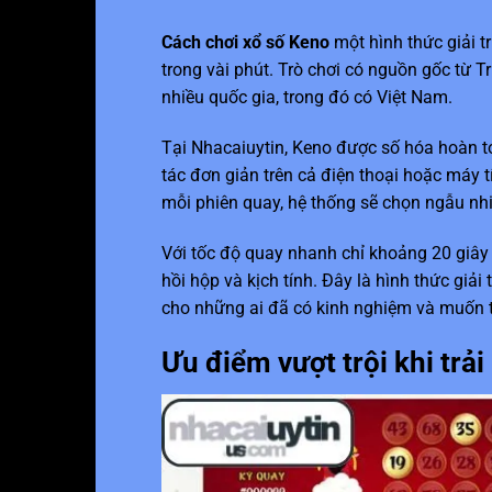
Cách chơi xổ số Keno
một hình thức giải t
trong vài phút. Trò chơi có nguồn gốc từ Tr
nhiều quốc gia, trong đó có Việt Nam.
Tại Nhacaiuytin, Keno được số hóa hoàn to
tác đơn giản trên cả điện thoại hoặc máy 
mỗi phiên quay, hệ thống sẽ chọn ngẫu nhi
Với tốc độ quay nhanh chỉ khoảng 20 giây
hồi hộp và kịch tính. Đây là hình thức giải
cho những ai đã có kinh nghiệm và muốn 
Ưu điểm vượt trội khi trả