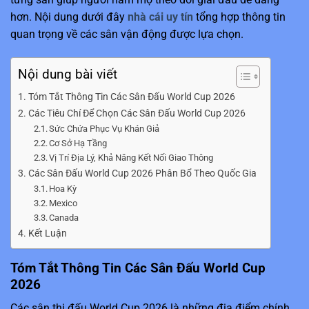
hơn. Nội dung dưới đây
nhà cái uy tín
tổng hợp thông tin
quan trọng về các sân vận động được lựa chọn.
Nội dung bài viết
Tóm Tắt Thông Tin Các Sân Đấu World Cup 2026
Các Tiêu Chí Để Chọn Các Sân Đấu World Cup 2026
Sức Chứa Phục Vụ Khán Giả
Cơ Sở Hạ Tầng
Vị Trí Địa Lý, Khả Năng Kết Nối Giao Thông
Các Sân Đấu World Cup 2026 Phân Bổ Theo Quốc Gia
Hoa Kỳ
Mexico
Canada
Kết Luận
Tóm Tắt Thông Tin Các Sân Đấu World Cup
2026
Các sân thi đấu World Cup 2026 là những địa điểm chính