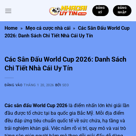
Bỏ
ĐĂNG
ĐĂNG
qua
KÝ
NHẬP
nội
dung
Home
»
Mẹo cá cược nhà cái
»
Các Sân Đấu World Cup
2026: Danh Sách Chi Tiết Nhà Cái Uy Tín
Các Sân Đấu World Cup 2026: Danh Sách
Chi Tiết Nhà Cái Uy Tín
ĐĂNG VÀO
THÁNG 1 20, 2026
BỞI
SEO
Các sân đấu World Cup 2026
là điểm nhấn lớn khi giải lần
đầu được tổ chức tại ba quốc gia Bắc Mỹ. Mỗi địa điểm
đều đáp ứng tiêu chuẩn quốc tế về sức chứa, hạ tầng và
trải nghiệm khán giả. Việc nắm rõ vị trí, quy mô và vai trò
từng sân giúp người hâm mộ theo dõi giải đấu dễ dàng