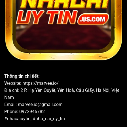
Thông tin chi tiết:
Website:
https://marvee.io/
Địa chỉ: 2 P. Hạ Yên Quyết, Yên Hoà, Cầu Giấy, Hà Nội, Việt
Nam
Email:
marvee.io@gmail.com
Phone: 0972946782
#nhacaiuytin, #nha_cai_uy_tin