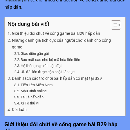
hấp dẫn.
Nội dung bài viết
Giới thiệu đôi chút về cổng game bài B29 hấp dẫn
Những đánh giá tích cực của người chơi dành cho cổng
game
Giao diện gần gũi
Bảo mật cao nhờ bộ mã hóa tiên tiến
Hệ thống nạp rút hiện đại
Ưu đãi lớn được cập nhật liên tục
Danh sách các trò chơi bài hấp dẫn có mặt tại B29
Tiến Lên Miền Nam
Mậu Binh online
Tá Lả hấp dẫn
Xì Tố thú vị
Kết luận
Giới thiệu đôi chút về cổng game bài B29 hấp