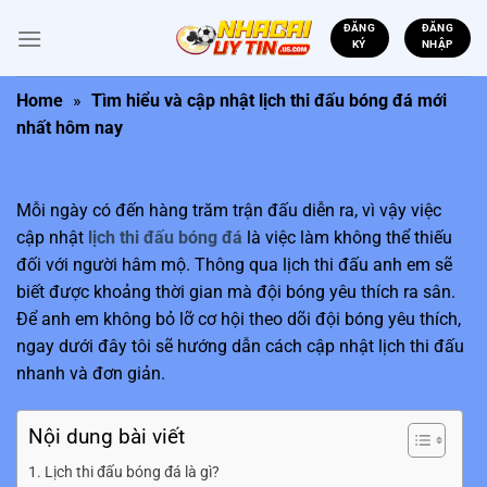
Bỏ
ĐĂNG
ĐĂNG
qua
KÝ
NHẬP
nội
dung
Home
»
Tìm hiểu và cập nhật lịch thi đấu bóng đá mới
nhất hôm nay
Mỗi ngày có đến hàng trăm trận đấu diễn ra, vì vậy việc
cập nhật
lịch thi đấu bóng đá
là việc làm không thể thiếu
đối với người hâm mộ. Thông qua lịch thi đấu anh em sẽ
biết được khoảng thời gian mà đội bóng yêu thích ra sân.
Để anh em không bỏ lỡ cơ hội theo dõi đội bóng yêu thích,
ngay dưới đây tôi sẽ hướng dẫn cách cập nhật lịch thi đấu
nhanh và đơn giản.
Nội dung bài viết
Lịch thi đấu bóng đá là gì?