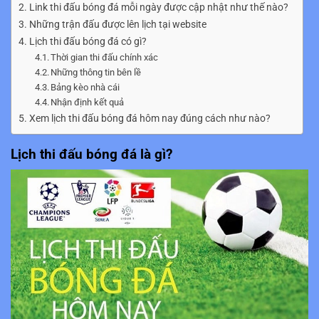
Link thi đấu bóng đá mỗi ngày được cập nhật như thế nào?
Những trận đấu được lên lịch tại website
Lịch thi đấu bóng đá có gì?
Thời gian thi đấu chính xác
Những thông tin bên lề
Bảng kèo nhà cái
Nhận định kết quả
Xem lịch thi đấu bóng đá hôm nay đúng cách như nào?
Lịch thi đấu bóng đá là gì?