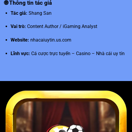
🌐 Thông tin tác giả
Tác giả:
Shang San
Vai trò:
Content Author / iGaming Analyst
Website:
nhacaiuytin.us.com
Lĩnh vực:
Cá cược trực tuyến – Casino – Nhà cái uy tín