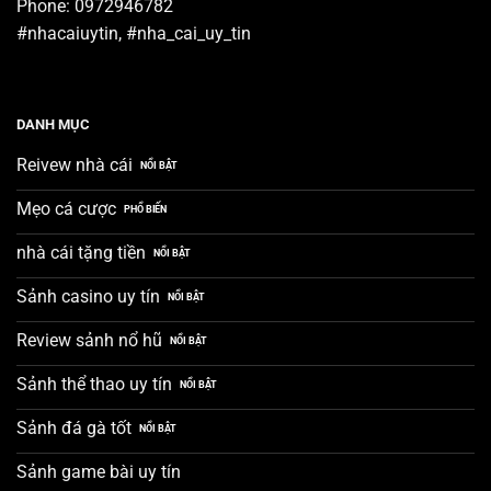
Phone: 0972946782
#nhacaiuytin, #nha_cai_uy_tin
DANH MỤC
Reivew nhà cái
Mẹo cá cược
nhà cái tặng tiền
Sảnh casino uy tín
Review sảnh nổ hũ
Sảnh thể thao uy tín
Sảnh đá gà tốt
Sảnh game bài uy tín